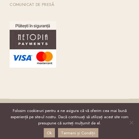
COMUNICAT DE PRESĂ
Folosim cookie-uri pentru a ne asigura că vă oferim cea mai bună
experiență pe site-ul nostru. Dacă continuați să utilizați acest site vom
presupune că sunteți mulțumit de el.
2023@Creanga Spa Resort
Created by Growwwise/Full
service agency advertising
Ok
Termeni și Condiții